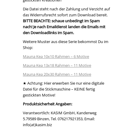
Die Datei steht nach der Zahlung und Verzicht auf
das Widerrufsrecht sofort zum Download bereit.
BITTE BEACHTE: schaue unbedingt im Spam
nach! Je nach Emaildienst landen die Emails mit
den Downloadlinks im Spam.
Weitere Muster aus diese Serie bekommst Du im
Shop:
Mauna Kea 10x10 Rahmen – 6 Motive
Mauna Kea 13x18 Rahmen – 11 Motive
Mauna Kea 20x30 Rahmen – 11 Motive
★ Achtung: Hier erwerben Sie nur eine digitale
Datei für die Stickmaschine – KEINE fertig
gestickten Motive!
Produktsicherheit Angaben:
Verantwortlich: KASIM GmbH, Kanderweg
5.79589 Binzen, Tel. 076217921353, Email:
info(at)kasim.biz