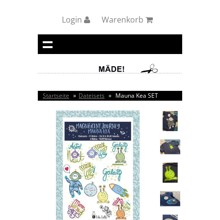
Login
Warenkorb
Startseite
»
Dateisets
»
Mauna Kea SET