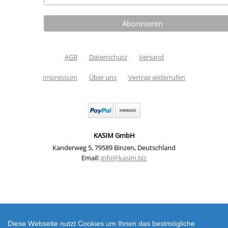
AGB
Datenschutz
Versand
Impressum
Über uns
Vertrag widerrufen
KASIM GmbH
Kanderweg 5
,
79589 Binzen
,
Deutschland
Email:
info@kasim.biz
Mauna Kea SET Magnificent Journey by LilaLotta (Digitaler
Download) | Artikelnummer: LL14
Diese Webseite nutzt Cookies um Ihnen das bestmögliche