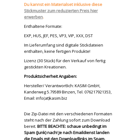
Du kannst ein Materialset inklusive diese
Stickmuster zum reduzierten Preis hier
erwerben
.
Enthaltene Formate:
EXP, HUS, JEF, PES, VP3, VIP, XXX, DST
Im Lieferumfang sind digitale Stickdateien
enthalten, keine fertigen Produkte!
Lizenz (30 Stück) für den Verkauf von fertig
gestickten Kreationen.
Produktsicherheit Angaben:
Hersteller/ Verantwortlich: KASIM GmbH,
Kanderweg 5.79589 Binzen, Tel. 076217921353,
Email: info(at)kasim.biz
Die Zip-Datei mit den verschiedenen Formaten
steht nach der Zahlung sofort zum Download
bereit.
BITTE BEACHTE: schaue unbedingt im
Spam (Junk) nach! Je nach Emaildienst landen
die Emails mit den Downloadlinks im Spam.