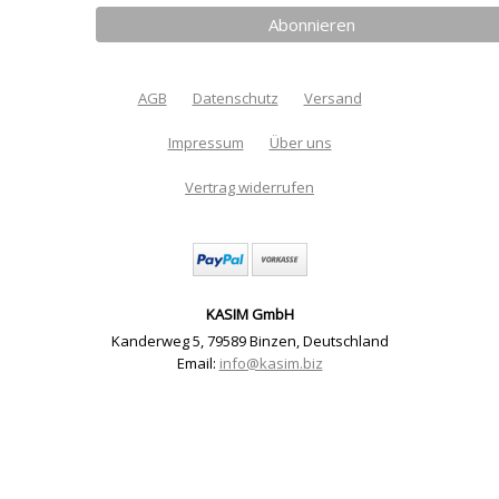
AGB
Datenschutz
Versand
Impressum
Über uns
Vertrag widerrufen
KASIM GmbH
Kanderweg 5
,
79589 Binzen
,
Deutschland
Email:
info@kasim.biz
Trapunto Schriftzüge 1 13x18cm Stickrahmen (Digitaler
Download) | Artikelnummer: MK21a