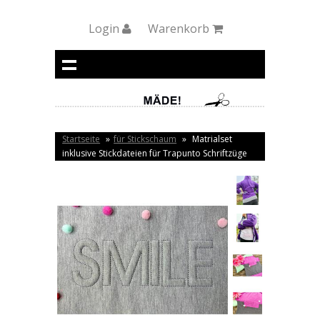
Login
Warenkorb
Startseite
»
für Stickschaum
»
Matrialset
inklusive Stickdateien für Trapunto Schriftzüge