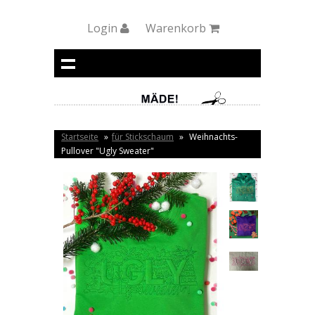
Login
Warenkorb
Startseite
»
für Stickschaum
»
Weihnachts-
Pullover "Ugly Sweater"