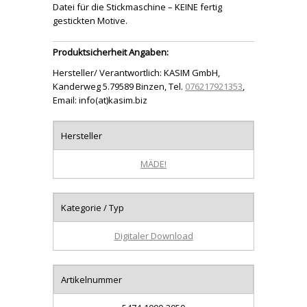
Datei für die Stickmaschine – KEINE fertig
gestickten Motive.
Produktsicherheit Angaben:
Hersteller/ Verantwortlich: KASIM GmbH,
Kanderweg 5.79589 Binzen, Tel.
076217921353
,
Email: info(at)kasim.biz
Hersteller
MÄDE!
Kategorie / Typ
Digitaler Download
Artikelnummer