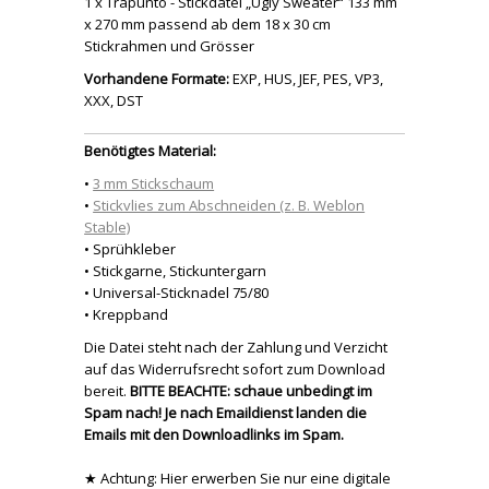
1 x Trapunto - Stickdatei „Ugly Sweater“ 133 mm
x 270 mm passend ab dem 18 x 30 cm
Stickrahmen und Grösser
Vorhandene Formate:
EXP, HUS, JEF, PES, VP3,
XXX, DST
Benötigtes Material:
•
3 mm Stickschaum
•
Stickvlies zum Abschneiden (z. B. Weblon
Stable)
• Sprühkleber
• Stickgarne, Stickuntergarn
• Universal-Sticknadel 75/80
• Kreppband
Die Datei steht nach der Zahlung und Verzicht
auf das Widerrufsrecht sofort zum Download
bereit.
BITTE BEACHTE: schaue unbedingt im
Spam nach! Je nach Emaildienst landen die
Emails mit den Downloadlinks im Spam.
★ Achtung: Hier erwerben Sie nur eine digitale