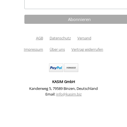
AGB
Datenschutz
Versand
Impressum
Über uns
Vertrag widerrufen
KASIM GmbH
Kanderweg 5
,
79589 Binzen
,
Deutschland
Email:
info@kasim.biz
Materialpaket HoopArt "Hello Herbst" (Material und
Download) | Artikelnummer: SVHH-1