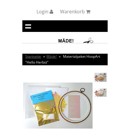
Login
Warenkorb
Startseite
»
Mäde!
»
Materialpaket HoopArt
"Hello Herbst"