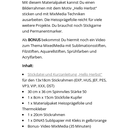
Mit diesem Materialpaket kannst Du einen
Bilderrahmen mit dem Motiv „Hello Herbst“
sticken und mit MixMedia Techniken
ausarbeiten. Die Heissprägefolie reicht für viele
weitere Projekte. Du brauchst noch Stickgarne
und Permanentmarker.
Als
BONUS
bekommst Du hiermit noch ein Video
zum Thema MixedMedia mit Sublimationsstiften,
Filzstiften, Aquarellstiften, Sprühfarben und
Acrylfarben.
Inhalt:
Stickdatei und Kurzanleitung „Hello Herbst“
für den 13x18cm Stickrahmen (EXP, HUS, JEF, PES,
VP3, VIP, XXX, DST)
30 cm x 36 cm Spinnvlies Stärke 50
1 x 8cm x 15cm Stickfolie Kupfer
1 x Materialpaket Heissprägefolie und
Thermokleber
1 x 20cm Stickrahmen
1 x DINA5 Sublipapier mit Kleks in gelb/orange
Bonus- Video MixMedia (35 Minuten)