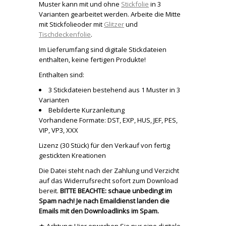
Muster kann mit und ohne
Stickfolie
in 3
Varianten gearbeitet werden. Arbeite die Mitte
mit Stickfolieoder mit
Glitzer
und
Tischdeckenfolie
.
Im Lieferumfang sind digitale Stickdateien
enthalten, keine fertigen Produkte!
Enthalten sind:
3 Stickdateien bestehend aus 1 Muster in 3
Varianten
Bebilderte Kurzanleitung
Vorhandene Formate: DST, EXP, HUS, JEF, PES,
VIP, VP3, XXX
Lizenz (30 Stück) für den Verkauf von fertig
gestickten Kreationen
Die Datei steht nach der Zahlung und Verzicht
auf das Widerrufsrecht sofort zum Download
bereit.
BITTE BEACHTE: schaue unbedingt im
Spam nach! Je nach Emaildienst landen die
Emails mit den Downloadlinks im Spam.