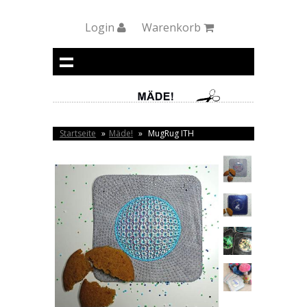
Login
Warenkorb
Startseite
»
Mäde!
»
MugRug ITH