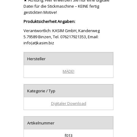
★ Achtung: Hier erwerben Sie nur eine digitale
Datei für die Stickmaschine – KEINE fertig
gestickten Motive!
Produktsicherheit Angaben:
Verantwortlich: KASIM GmbH, Kanderweg
5.79589 Binzen, Tel. 076217921353, Email:
info(at)kasim.biz
Hersteller
MÄDE!
Kategorie / Typ
Digitaler Download
Artikelnummer
f013