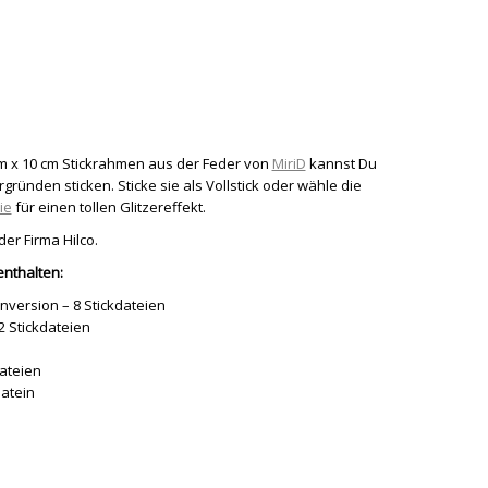
cm x 10 cm Stickrahmen aus der Feder von
MiriD
kannst Du
rgründen sticken. Sticke sie als Vollstick oder wähle die
ie
für einen tollen Glitzereffekt.
r Firma Hilco.
enthalten:
enversion – 8 Stickdateien
2 Stickdateien
dateien
datein