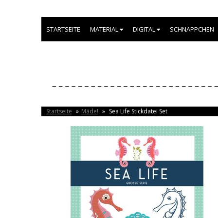
STARTSEITE
MATERIAL
DIGITAL
SCHNÄPPCHEN
Startseite
»
Mäde!
»
Sea Life Stickdatei Set