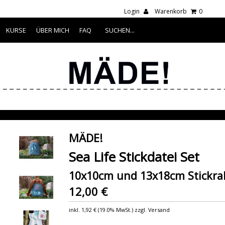
Login
Warenkorb
0
KURSE
ÜBER MICH
FAQ
MÄDE!
Sea Life Stickdatei Set
10x10cm und 13x18cm Stickr
12,00 €
inkl.
1,92 €
(
19.0% MwSt.
) zzgl. Versand