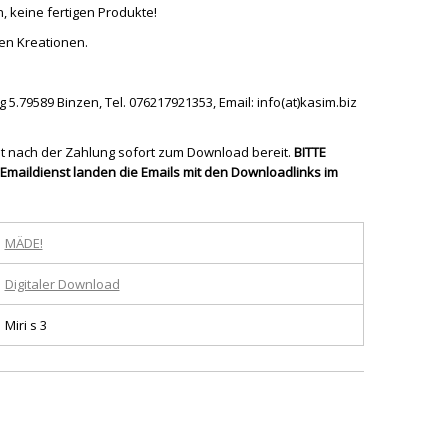
n, keine fertigen Produkte!
ten Kreationen.
5.79589 Binzen, Tel. 076217921353, Email: info(at)kasim.biz
ht nach der Zahlung sofort zum Download bereit.
BITTE
Emaildienst landen die Emails mit den Downloadlinks im
MÄDE!
Digitaler Download
Miri s 3