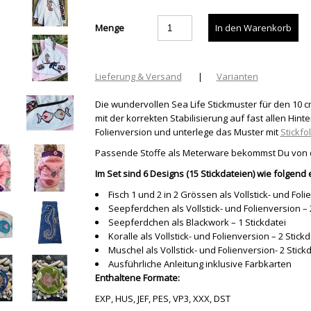
Menge
Lieferung & Versand
|
Varianten
Die wundervollen Sea Life Stickmuster für den 10 
mit der korrekten Stabilisierung auf fast allen Hinte
Folienversion und unterlege das Muster mit
Stickfol
Passende Stoffe als Meterware bekommst Du von de
Im Set sind 6 Designs (15 Stickdateien) wie folgend 
Fisch 1 und 2 in 2 Grössen als Vollstick- und Foli
Seepferdchen als Vollstick- und Folienversion – 
Seepferdchen als Blackwork – 1 Stickdatei
Koralle als Vollstick- und Folienversion – 2 Stick
Muschel als Vollstick- und Folienversion- 2 Stick
Ausführliche Anleitung inklusive Farbkarten
Enthaltene Formate:
EXP, HUS, JEF, PES, VP3, XXX, DST