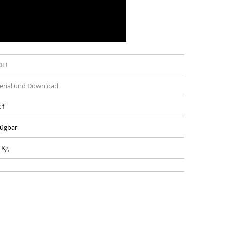
E!
erial und Download
 f
fügbar
 Kg