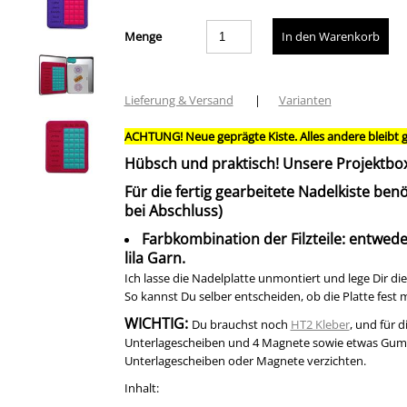
Menge
Lieferung & Versand
|
Varianten
ACHTUNG! Neue geprägte Kiste. Alles andere bleibt g
Hübsch und praktisch! Unsere Projektbox „N
Für die fertig gearbeitete Nadelkiste be
bei Abschluss)
Farbkombination der Filzteile: entwede
lila Garn.
Ich lasse die Nadelplatte unmontiert und lege Dir d
So kannst Du selber entscheiden, ob die Platte fes
WICHTIG:
Du brauchst noch
HT2 Kleber
, und für
Unterlagescheiben und 4 Magnete sowie etwas Gumm
Unterlagescheiben oder Magnete verzichten.
Inhalt: