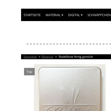
STARTSEITE
MATERIAL
DIGITAL
SCHNÄPPCHEN
Startseite
»
Material
»
Nadelkiste fertig gestickt
Top