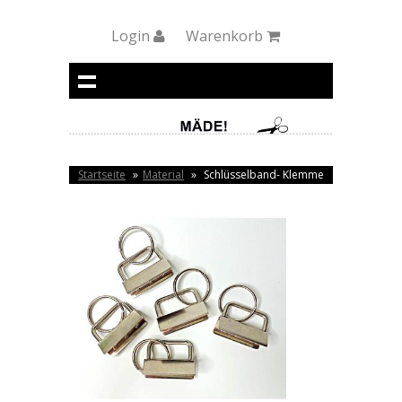
Login
Warenkorb
Startseite
»
Material
»
Schlüsselband- Klemme