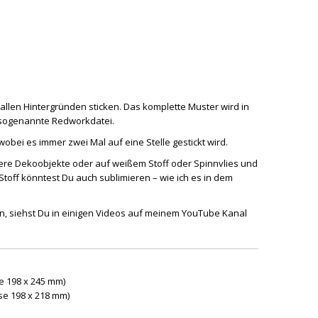
f allen Hintergründen sticken. Das komplette Muster wird in
e sogenannte Redworkdatei.
bei es immer zwei Mal auf eine Stelle gestickt wird.
andere Dekoobjekte oder auf weißem Stoff oder Spinnvlies und
Stoff könntest Du auch sublimieren – wie ich es in dem
, siehst Du in einigen Videos auf meinem YouTube Kanal
se 198 x 245 mm)
se 198 x 218 mm)