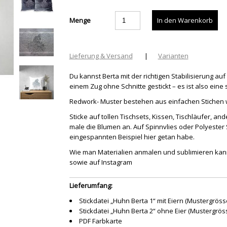
Menge
Lieferung & Versand
|
Varianten
Du kannst Berta mit der richtigen Stabilisierung au
einem Zug ohne Schnitte gestickt – es ist also ein
Redwork- Muster bestehen aus einfachen Stichen wo
Sticke auf tollen Tischsets, Kissen, Tischläufer, 
male die Blumen an. Auf Spinnvlies oder Polyester 
eingespannten Beispiel hier getan habe.
Wie man Materialien anmalen und sublimieren kann
sowie auf Instagram
Lieferumfang:
Stickdatei „Huhn Berta 1“ mit Eiern (Mustergrös
Stickdatei „Huhn Berta 2“ ohne Eier (Mustergrös
PDF Farbkarte