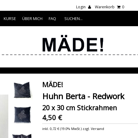
Login
Warenkorb
0
KURSE
ÜBER MICH
FAQ
MÄDE!
Huhn Berta - Redwork
20 x 30 cm Stickrahmen
4,50 €
inkl.
0,72 €
(
19.0% MwSt.
) zzgl. Versand