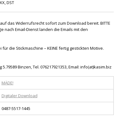
XXX, DST
 auf das Widerrufsrecht sofort zum Download bereit. BITTE
e nach Email-Dienst landen die Emails mit den
 für die Stickmaschine – KEINE fertig gestickten Motive.
5.79589 Binzen, Tel. 076217921353, Email: info(at)kasim.biz
MÄDE!
Digitaler Download
0487-5517-1445