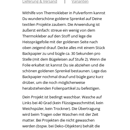
Lieferung & Versand
|
Varianten
Mithilfe von Thermokleber in Pulverform kannst
Du wunderschöne goldene Sprenkel auf Deine
textilen Projekte zaubern. Die Anwendung ist
äußerst einfach: streue ein wenig von dem
Thermokleber auf den Stoff und lege die
Heissprägefolie mit der goldenen Seite nach
oben zeigend drauf. Decke alles mit einem Stück
Backpapier zu und bügle ca. 30 Sekunden pro
Stelle (mit dem Bügeleisen auf Stufe 2). Wenn die
Folie erkaltet ist kannst Du sie abziehen und die
schönen goldenen Sprenkel bestaunen. Lege das
Backpapier nochmal drauf und bügle ganz kurz
drüber, um die noch möglicherweise
herabstehenden Folienpartikel zu befestigen.
Dein Projekt ist bedingt waschbar. Wasche auf
Links bei 40 Grad (kein Flüssigwaschmittel, kein
Weichspüler, kein Trockner). Die Übertragung
wird beim Tragen oder Waschen mit der Zeit
matter. Bei Projekten die nicht gewaschen
werden (bspw. bei Deko-Objekten) behält die