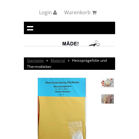
Login
Warenkorb
Startseite
»
Material
»
Heissprägefolie und
Thermokleber