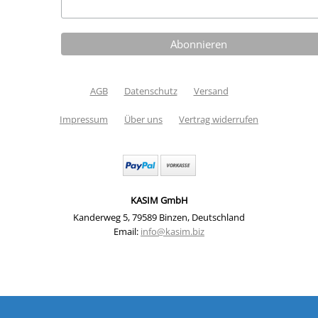
AGB
Datenschutz
Versand
Impressum
Über uns
Vertrag widerrufen
KASIM GmbH
Kanderweg 5
,
79589 Binzen
,
Deutschland
Email:
info@kasim.biz
Materialpackung MixedMedia 1 x Packung (Material) |
Artikelnummer: HP1