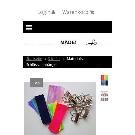
Login
Warenkorb
Startseite
»
Stickfilz
»
Materialset
Schlüsselanhänger
Top