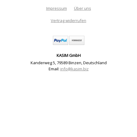
Impressum
Über uns
Vertrag widerrufen
KASIM GmbH
Kanderweg 5
,
79589 Binzen
,
Deutschland
Email:
info@kasim.biz
Materialset Schlüsselanhänger Set für 8
Schlüsselanhänger (Material) | Artikelnummer: m15