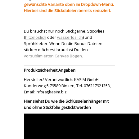
gewünschte Variante oben im Dropdown-Menü.
Hierbei sind die Stickdateien bereits reduziert.
Du brauchst nur noch Stickgarne, Stickvlies
(
hitzelöslich
oder
wasserlöslich
) und
Sprühkleber. Wenn Du die Bonus Dateien
sticken möchtest brauchst Du den
vorsublimierten Canvas Bogen
.
Produktsicherheit Angaben:
Hersteller/ Verantwortlich: KASIM GmbH,
Kanderweg 5,79589 Binzen, Tel. 076217921353,
Email: info(at)kasim.biz
Hier siehst Du wie die Schlüsselanhänger mit
und ohne Stickfolie gestickt werden