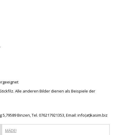
.
ergeeignet
Stickfilz. Alle anderen Bilder dienen als Beispiele der
5,79589 Binzen, Tel. 076217921353, Email: info(at)kasim.biz
MÄDE!