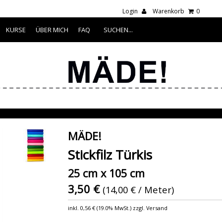
Login
Warenkorb
0
KURSE
ÜBER MICH
FAQ
MÄDE!
Stickfilz Türkis
25 cm x 105 cm
3,50 €
(14,00 € / Meter)
inkl.
0,56 €
(
19.0% MwSt.
) zzgl. Versand