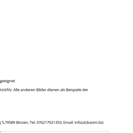
rgeeignet
ickfilz. Alle anderen Bilder dienen als Beispiele der
,79589 Binzen, Tel. 076217921353, Email: info(at)kasim.biz