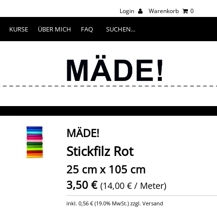
Login
Warenkorb
0
KURSE
ÜBER MICH
FAQ
MÄDE!
Stickfilz Rot
25 cm x 105 cm
3,50 €
(14,00 € / Meter)
inkl.
0,56 €
(
19.0% MwSt.
) zzgl. Versand