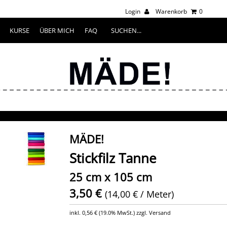
Login
Warenkorb
0
KURSE
ÜBER MICH
FAQ
MÄDE!
Stickfilz Tanne
25 cm x 105 cm
3,50 €
(14,00 € / Meter)
inkl.
0,56 €
(
19.0% MwSt.
) zzgl. Versand