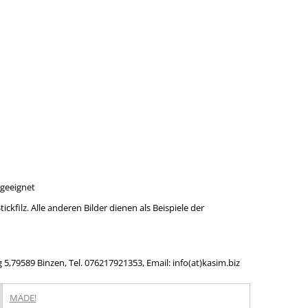
rgeeignet
ickfilz. Alle anderen Bilder dienen als Beispiele der
,79589 Binzen, Tel. 076217921353, Email: info(at)kasim.biz
MÄDE!