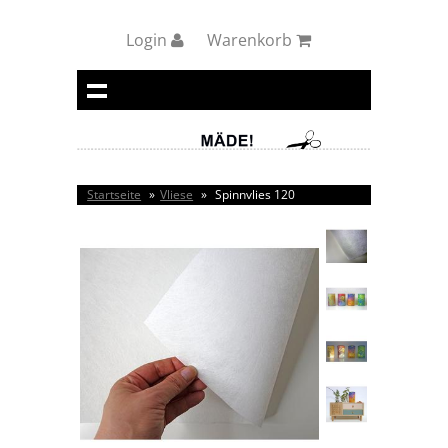
Login
Warenkorb
Startseite
»
Vliese
»
Spinnvlies 120