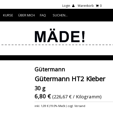
Login
Warenkorb
0
KURSE
ÜBER MICH
FAQ
Gütermann
Gütermann HT2 Kleber
30 g
6,80 €
(226,67 € / Kilogramm)
inkl.
1,09 €
(
19.0% MwSt.
) zzgl. Versand