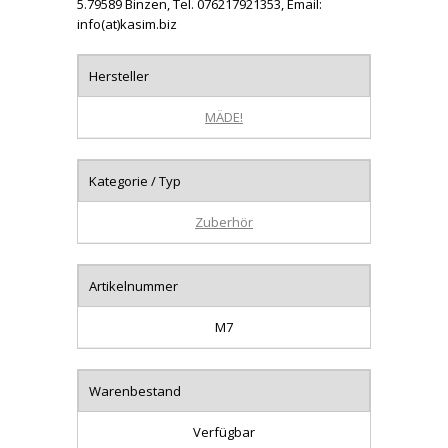
5.79589 Binzen, Tel. 076217921353, Email:
info(at)kasim.biz
Hersteller
MÄDE!
Kategorie / Typ
Zuberhör
Artikelnummer
M7
Warenbestand
Verfügbar