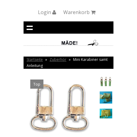
Login
Warenkorb
Startseite
»
Zuberhör
»
Mini Karabiner samt
Anleitung
Top