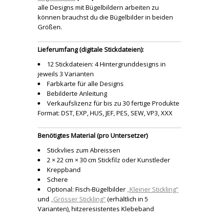
alle Designs mit Bügelbildern arbeiten zu
können brauchst du die Bügelbilder in beiden
Größen.
Lieferumfang (digitale Stickdateien):
12 Stickdateien: 4 Hintergrunddesigns in
jeweils 3 Varianten
Farbkarte für alle Designs
Bebilderte Anleitung
Verkaufslizenz für bis zu 30 fertige Produkte
Format: DST, EXP, HUS, JEF, PES, SEW, VP3, XXX
Benötigtes Material (pro Untersetzer)
Stickvlies zum Abreissen
2 × 22 cm × 30 cm Stickfilz oder Kunstleder
Kreppband
Schere
Optional: Fisch-Bügelbilder
„Kleiner Stickling“
und
„Grösser Stickling“
(erhältlich in 5
Varianten), hitzeresistentes Klebeband