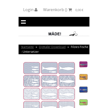
Login
Warenkorb
()
0,00 €
Startseite
»
Digitaler Download
»
Filzies Fische
- Untersetzer