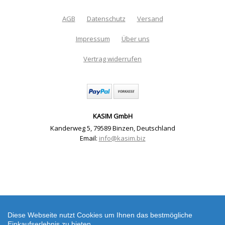
AGB
Datenschutz
Versand
Impressum
Über uns
Vertrag widerrufen
KASIM GmbH
Kanderweg 5
,
79589 Binzen
,
Deutschland
Email:
info@kasim.biz
Filzies Fische - Untersetzer 20 x 30 cm Stickrahmen
(Digitaler Download) | Artikelnummer: 6264-2871-6825
Diese Webseite nutzt Cookies um Ihnen das bestmögliche
Einkaufserlebnis zu bieten.