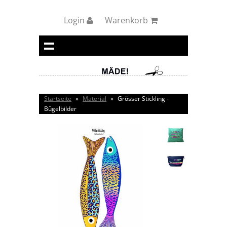
Login
Warenkorb
Startseite
»
Material
»
Grösser Stickling -
Bügelbilder