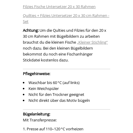
Filzies Fische Untersetzer 20 x 30 Rahmen
Quilties + Filzies Untersetzer 20 x 30 cm Rahmen -
Set
Achtung:
Um die Qulties und Filzies für den 20 x
30 cm Rahmen mit Bügelbildern zu arbeiten
brauchst du die kleinen Fische
„Kleiner Stichling“
noch dazu. Bei den kleinen Bügelbildern
bekommst du noch eine Fischanhänger
Stickdatei kostenlos dazu.
Pflegehinweise:
Waschbar bis 60 °C (auf links)
Kein Weichspüler
Nicht für den Trockner geeignet
Nicht direkt über das Motiv bügeln
Bügelanleitung:
Mit Transferpresse:
Presse auf 110–120 °C vorheizen