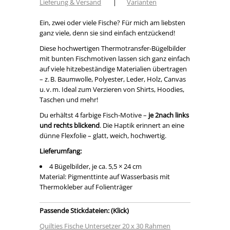
Lieferung & Versand
|
Varianten
Ein, zwei oder viele Fische? Für mich am liebsten
ganz viele, denn sie sind einfach entzückend!
Diese hochwertigen Thermotransfer-Bügelbilder
mit bunten Fischmotiven lassen sich ganz einfach
auf viele hitzebeständige Materialien übertragen
– z. B. Baumwolle, Polyester, Leder, Holz, Canvas
u. v. m. Ideal zum Verzieren von Shirts, Hoodies,
Taschen und mehr!
Du erhältst 4 farbige Fisch-Motive –
je 2nach links
und rechts blickend
. Die Haptik erinnert an eine
dünne Flexfolie – glatt, weich, hochwertig.
Lieferumfang:
4 Bügelbilder, je ca. 5,5 × 24 cm
Material: Pigmenttinte auf Wasserbasis mit
Thermokleber auf Folienträger
Passende Stickdateien: (Klick)
Quilties Fische Untersetzer 20 x 30 Rahmen