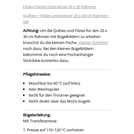
Filzies Fische Untersetzer 20 x 30 Rahmen
Quilties + Filzies Untersetzer 20 x 30 cm Rahmen -
Set
Achtung:
Um die Qulties und Filzies für den 20 x
30 cm Rahmen mit Bügelbildern zu arbeiten
brauchst du die kleinen Fische
„Kleiner Stichling“
noch dazu. Bei den kleinen Bügelbildern
bekommst du noch eine Fischanhänger
Stickdatei kostenlos dazu.
Pflegehinweise:
Waschbar bis 60 °C (auf links)
Kein Weichspüler
Nicht für den Trockner geeignet
Nicht direkt über das Motiv bügeln
Bügelanleitung:
Mit Transferpresse:
Presse auf 110–120 °C vorheizen