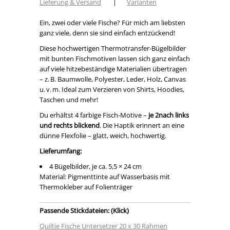
Lieferung & Versand
|
Varianten
Ein, zwei oder viele Fische? Für mich am liebsten
ganz viele, denn sie sind einfach entzückend!
Diese hochwertigen Thermotransfer-Bügelbilder
mit bunten Fischmotiven lassen sich ganz einfach
auf viele hitzebeständige Materialien übertragen
– z. B. Baumwolle, Polyester, Leder, Holz, Canvas
u. v. m. Ideal zum Verzieren von Shirts, Hoodies,
Taschen und mehr!
Du erhältst 4 farbige Fisch-Motive –
je 2nach links
und rechts blickend
. Die Haptik erinnert an eine
dünne Flexfolie – glatt, weich, hochwertig.
Lieferumfang:
4 Bügelbilder, je ca. 5,5 × 24 cm
Material: Pigmenttinte auf Wasserbasis mit
Thermokleber auf Folienträger
Passende Stickdateien: (Klick)
Quiltie Fische Untersetzer 20 x 30 Rahmen