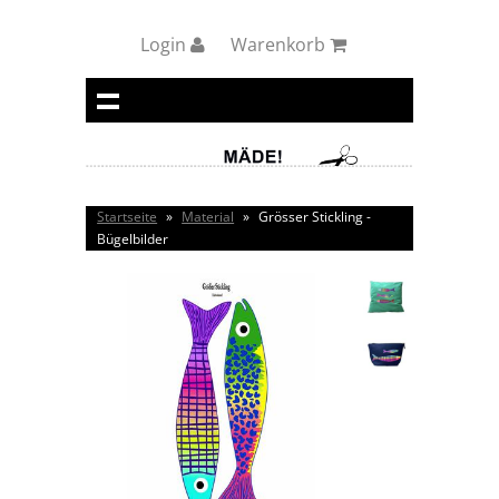
Login
Warenkorb
Startseite
»
Material
»
Grösser Stickling -
Bügelbilder