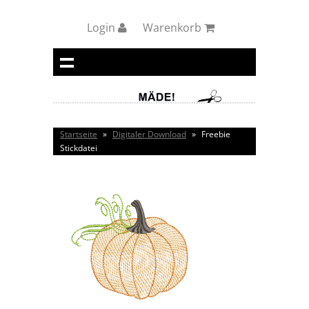
Login
Warenkorb
Startseite
»
Digitaler Download
»
Freebie
Stickdatei