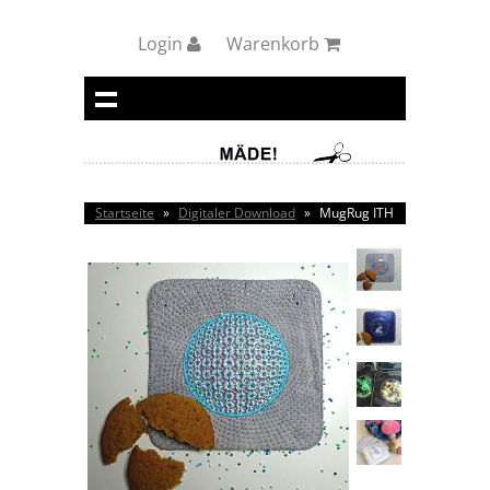
Login
Warenkorb
Startseite
»
Digitaler Download
»
MugRug ITH