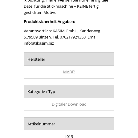
★ Achtung: Hier erwerben Sie nur eine digitale
Datei für die Stickmaschine – KEINE fertig
gestickten Motive!
Produktsicherheit Angaben:
Verantwortlich: KASIM GmbH, Kanderweg
5.79589 Binzen, Tel. 076217921353, Email:
info(at)kasim.biz
Hersteller
MÄDE!
Kategorie / Typ
Digitaler Download
Artikelnummer
f013