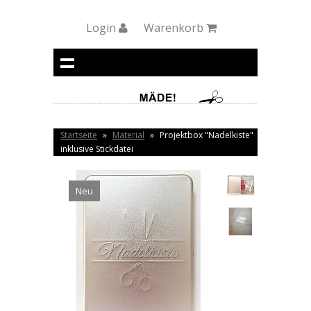
Login
Warenkorb
Startseite
»
Material
»
Projektbox "Nadelkiste"
inklusive Stickdatei
Neu