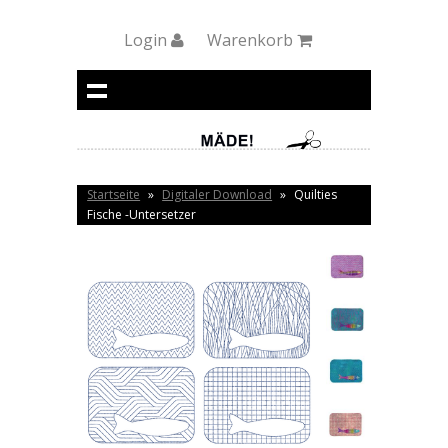
Login
Warenkorb
Startseite
»
Digitaler Download
»
Quilties
Fische -Untersetzer