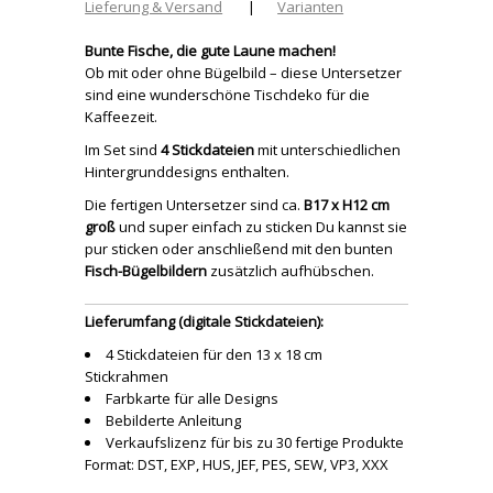
Lieferung & Versand
|
Varianten
Bunte Fische, die gute Laune machen!
Ob mit oder ohne Bügelbild – diese Untersetzer
sind eine wunderschöne Tischdeko für die
Kaffeezeit.
Im Set sind
4 Stickdateien
mit unterschiedlichen
Hintergrunddesigns enthalten.
Die fertigen Untersetzer sind ca.
B17 x H12 cm
groß
und super einfach zu sticken Du kannst sie
pur sticken oder anschließend mit den bunten
Fisch-Bügelbildern
zusätzlich aufhübschen.
Lieferumfang (digitale Stickdateien):
4 Stickdateien für den 13 x 18 cm
Stickrahmen
Farbkarte für alle Designs
Bebilderte Anleitung
Verkaufslizenz für bis zu 30 fertige Produkte
Format: DST, EXP, HUS, JEF, PES, SEW, VP3, XXX