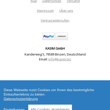
AGB
Datenschutz
Versand
Impressum
Über uns
Vertrag widerrufen
KASIM GmbH
Kanderweg 5
,
79589 Binzen
,
Deutschland
Email:
info@kasim.biz
Scherenbrosche ca. 5,5 x 2,5 cm (Material) |
Artikelnummer: 3856-3530-3103
Diese Webseite nutzt Cookies um Ihnen das bestmögliche
Einkaufserlebnis zu bieten.
Datenschutzerklärung
Alle Cookies akzeptieren
Einstellungen