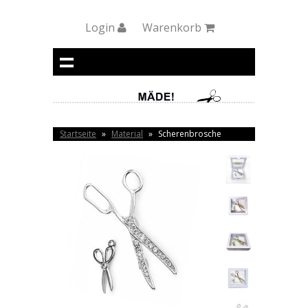
Login
Warenkorb
Startseite
»
Material
»
Scherenbrosche