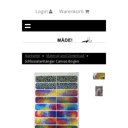
Login
Warenkorb
Startseite
»
Material und Download
»
Schlüsselanhänger Canvas Bögen