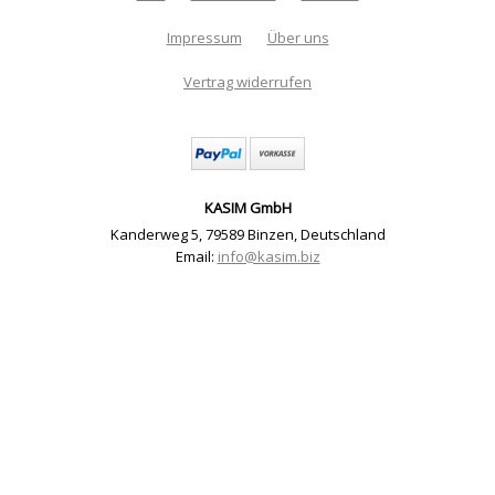
Impressum
Über uns
Vertrag widerrufen
KASIM GmbH
Kanderweg 5
,
79589 Binzen
,
Deutschland
Email:
info@kasim.biz
Schlüsselanhänger Canvas Bögen 20x30cm + Stickdatei
Schlüsselanhänger "Handarbeiten" (Material und
Download) | Artikelnummer: Canvas1-2