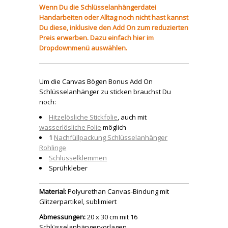
Wenn Du die Schlüsselanhängerdatei
Handarbeiten oder Alltag noch nicht hast kannst
Du diese, inklusive den Add On zum reduzierten
Preis erwerben. Dazu einfach hier im
Dropdownmenü auswählen.
Um die Canvas Bögen Bonus Add On
Schlüsselanhänger zu sticken brauchst Du
noch:
Hitzelösliche Stickfolie
, auch mit
wasserlösliche Folie
möglich
1
Nachfüllpackung Schlüsselanhänger
Rohlinge
Schlüsselklemmen
Sprühkleber
Material:
Polyurethan Canvas-Bindung mit
Glitzerpartikel, sublimiert
Abmessungen:
20 x 30 cm mit 16
Schlüsselanhängervorlagen