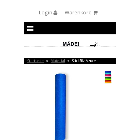
Login
Warenkorb
Startseite
»
Material
»
Stickfilz Azure