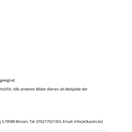
rgeeignet
ickfilz. Alle anderen Bilder dienen als Beispiele der
,79589 Binzen, Tel. 076217921353, Email: info(at)kasim.biz