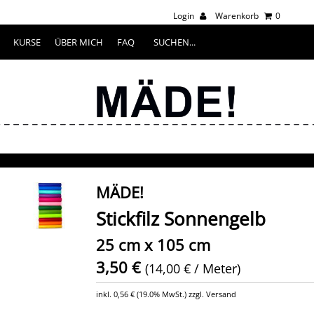
Login
Warenkorb
0
KURSE
ÜBER MICH
FAQ
MÄDE!
Stickfilz Sonnengelb
25 cm x 105 cm
3,50 €
(14,00 € / Meter)
inkl.
0,56 €
(
19.0% MwSt.
) zzgl. Versand