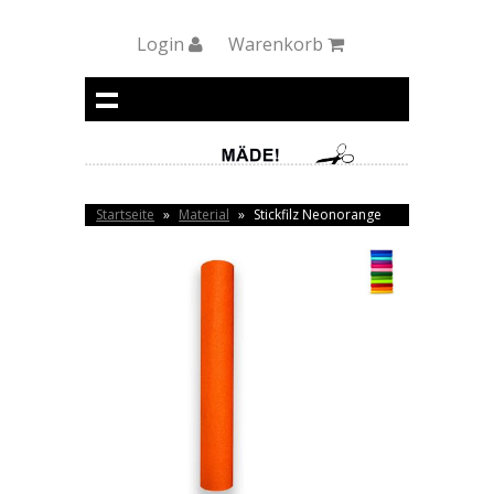
Login
Warenkorb
Startseite
»
Material
»
Stickfilz Neonorange