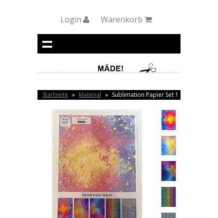
Login
Warenkorb
Startseite
»
Material
»
Sublimation Papier Set 1