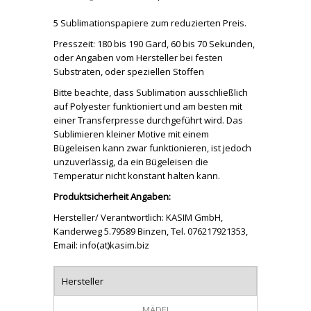
5 Sublimationspapiere zum reduzierten Preis.
Presszeit: 180 bis 190 Gard, 60 bis 70 Sekunden,
oder Angaben vom Hersteller bei festen
Substraten, oder speziellen Stoffen
Bitte beachte, dass Sublimation ausschließlich
auf Polyester funktioniert und am besten mit
einer Transferpresse durchgeführt wird. Das
Sublimieren kleiner Motive mit einem
Bügeleisen kann zwar funktionieren, ist jedoch
unzuverlässig, da ein Bügeleisen die
Temperatur nicht konstant halten kann.
Produktsicherheit Angaben:
Hersteller/ Verantwortlich: KASIM GmbH,
Kanderweg 5.79589 Binzen, Tel. 076217921353,
Email: info(at)kasim.biz
Hersteller
MÄDE!