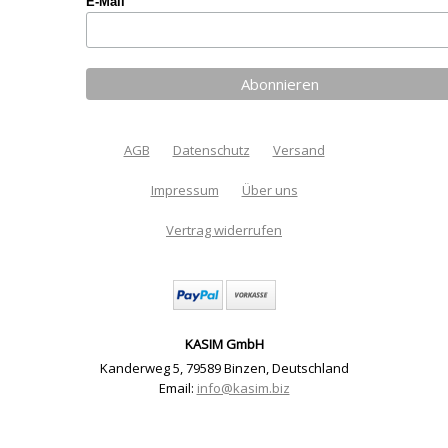
E-Mail
AGB
Datenschutz
Versand
Impressum
Über uns
Vertrag widerrufen
KASIM GmbH
Kanderweg 5
,
79589 Binzen
,
Deutschland
Email:
info@kasim.biz
Sublimation Papier Set 1 5 x DIN A4 Designs (Material) |
Artikelnummer: 2552-5303-7743