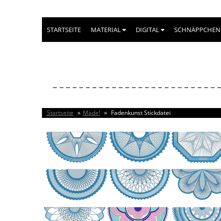
STARTSEITE
MATERIAL
DIGITAL
SCHNÄPPCHEN
Startseite
»
Mäde!
»
Fadenkunst Stickdatei