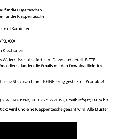
er für die Bügeltaschen
er für die Klappentasche
e mini Karabiner
VP3, XXX
en Kreationen
as Widerrufsrecht sofort zum Download bereit.
BITTE
maildienst landen die Emails mit den Downloadlinks im
für die Stickmaschine – KEINE fertig gestickten Produkte!
.79589 Binzen, Tel. 076217921353, Email: info(at)kasim.biz
ickt wird und eine Klappentasche genäht wird. Alle Muster