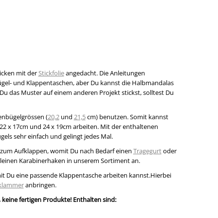
ticken mit der
Stickfolie
angedacht. Die Anleitungen
Bügel- und Klappentaschen, aber Du kannst die Halbmandalas
Du das Muster auf einem anderen Projekt stickst, solltest Du
enbügelgrössen (
20,2
und
21,5
cm) benutzen. Somit kannst
 22 x 17cm und 24 x 19cm arbeiten. Mit der enthaltenen
ügels sehr einfach und gelingt jedes Mal.
 zum Aufklappen, womit Du nach Bedarf einen
Tragegurt
oder
kleinen Karabinerhaken in unserem Sortiment an.
mit Du eine passende Klappentasche arbeiten kannst.Hierbei
nklammer
anbringen.
 keine fertigen Produkte! Enthalten sind: