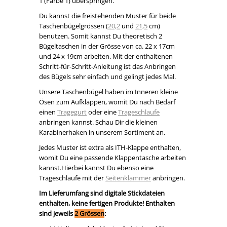
1 (Farbe 1) überspringen.
Du kannst die freistehenden Muster für beide
Taschenbügelgrössen (
20,2
und
21,5
cm)
benutzen. Somit kannst Du theoretisch 2
Bügeltaschen in der Grösse von ca. 22 x 17cm
und 24 x 19cm arbeiten. Mit der enthaltenen
Schritt-für-Schritt-Anleitung ist das Anbringen
des Bügels sehr einfach und gelingt jedes Mal.
Unsere Taschenbügel haben im Inneren kleine
Ösen zum Aufklappen, womit Du nach Bedarf
einen
Tragegurt
oder eine
Trageschlaufe
anbringen kannst. Schau Dir die kleinen
Karabinerhaken in unserem Sortiment an.
Jedes Muster ist extra als ITH-Klappe enthalten,
womit Du eine passende Klappentasche arbeiten
kannst.Hierbei kannst Du ebenso eine
Trageschlaufe mit der
Seitenklammer
anbringen.
Im Lieferumfang sind digitale Stickdateien
enthalten, keine fertigen Produkte! Enthalten
sind jeweils
2 Grössen
: