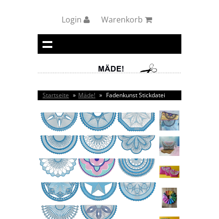
Login
Warenkorb
Startseite
»
Mäde!
»
Fadenkunst Stickdatei