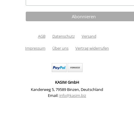
AGB
Datenschutz
Versand
Impressum
Über uns
Vertrag widerrufen
KASIM GmbH
Kanderweg 5
,
79589 Binzen
,
Deutschland
Email:
info@kasim.biz
Fadenkunst Stickdatei Set 13x18cm und 20 cm
Stickrahmen (Digitaler Download) | Artikelnummer: S011