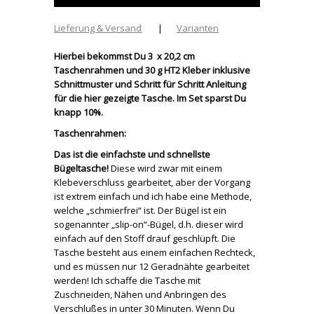
Lieferung & Versand
|
Varianten
Hierbei bekommst Du 3 x 20,2 cm
Taschenrahmen und 30 g HT2 Kleber inklusive
Schnittmuster und Schritt für Schritt Anleitung
für die hier gezeigte Tasche. Im Set sparst Du
knapp 10%.
Taschenrahmen:
Das ist die einfachste und schnellste
Bügeltasche!
Diese wird zwar mit einem
Klebeverschluss gearbeitet, aber der Vorgang
ist extrem einfach und ich habe eine Methode,
welche „schmierfrei“ ist. Der Bügel ist ein
sogenannter „slip-on“-Bügel, d.h. dieser wird
einfach auf den Stoff drauf geschlüpft. Die
Tasche besteht aus einem einfachen Rechteck,
und es müssen nur 12 Geradnähte gearbeitet
werden! Ich schaffe die Tasche mit
Zuschneiden, Nähen und Anbringen des
Verschlußes in unter 30 Minuten. Wenn Du