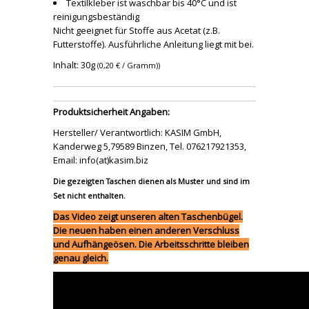
Textilkleber ist waschbar bis 40°C und ist
reinigungsbeständig
Nicht geeignet für Stoffe aus Acetat (z.B.
Futterstoffe). Ausführliche Anleitung liegt mit bei.
Inhalt: 30g
(0,20 € / Gramm))
Produktsicherheit Angaben:
Hersteller/ Verantwortlich: KASIM GmbH,
Kanderweg 5,79589 Binzen, Tel. 076217921353,
Email: info(at)kasim.biz
Die gezeigten Taschen dienen als Muster und sind im
Set nicht enthalten.
Das Video zeigt unseren alten Taschenbügel.
Die neuen haben einen anderen Verschluss
und Aufhängeösen. Die Arbeitsschritte bleiben
genau gleich.