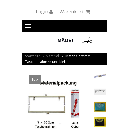
Login
Warenkorb
Startseite
»
Material
»
Materialset mit
Taschenrahmen und Kleber
Top