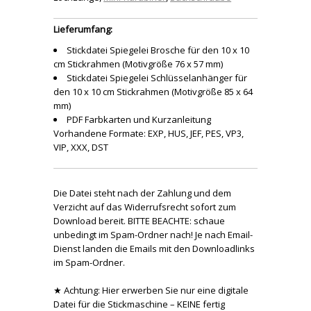
Lieferumfang:
Stickdatei Spiegelei Brosche für den 10 x 10
cm Stickrahmen (Motivgröße 76 x 57 mm)
Stickdatei Spiegelei Schlüsselanhänger für
den 10 x 10 cm Stickrahmen (Motivgröße 85 x 64
mm)
PDF Farbkarten und Kurzanleitung
Vorhandene Formate: EXP, HUS, JEF, PES, VP3,
VIP, XXX, DST
Die Datei steht nach der Zahlung und dem
Verzicht auf das Widerrufsrecht sofort zum
Download bereit. BITTE BEACHTE: schaue
unbedingt im Spam-Ordner nach! Je nach Email-
Dienst landen die Emails mit den Downloadlinks
im Spam-Ordner.
★ Achtung: Hier erwerben Sie nur eine digitale
Datei für die Stickmaschine – KEINE fertig