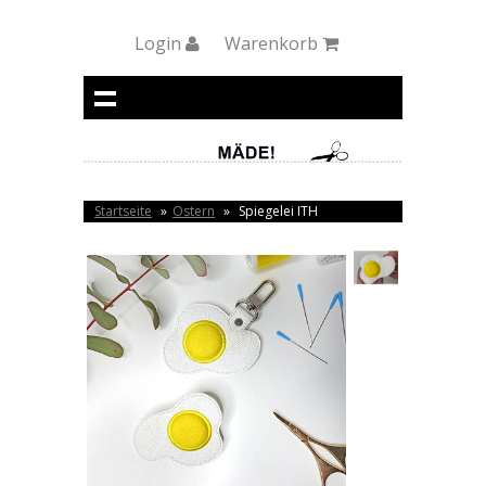
Login
Warenkorb
Startseite
»
Ostern
»
Spiegelei ITH