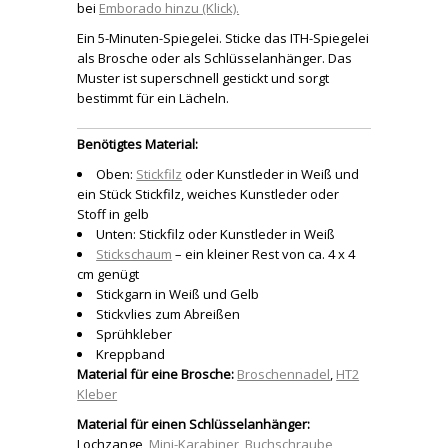
bei
Emborado hinzu (Klick).
Ein 5-Minuten-Spiegelei. Sticke das ITH-Spiegelei
als Brosche oder als Schlüsselanhänger. Das
Muster ist superschnell gestickt und sorgt
bestimmt für ein Lächeln.
Benötigtes Material:
Oben:
Stickfilz
oder Kunstleder in Weiß und
ein Stück Stickfilz, weiches Kunstleder oder
Stoff in gelb
Unten: Stickfilz oder Kunstleder in Weiß
Stickschaum
– ein kleiner Rest von ca. 4 x 4
cm genügt
Stickgarn in Weiß und Gelb
Stickvlies zum Abreißen
Sprühkleber
Kreppband
Material für eine Brosche:
Broschennadel
,
HT2
Kleber
Material für einen Schlüsselanhänger:
Lochzange,
Mini-Karabiner
,
Buchschraube