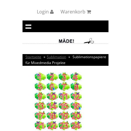
Login
Warenkorb
Startseite
»
Sublimation
»
Sublimationspapiere
für Mixedmedia Projekte