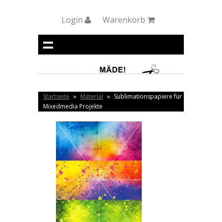
Login
Warenkorb
Startseite
»
Material
»
Sublimationspapiere für
Mixedmedia Projekte