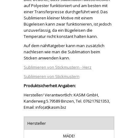
auf Polyester funktioniert und am besten mit
einer Transferpresse durchgeführt wird. Das
Sublimieren kleiner Motive mit einem
Bügeleisen kann zwar funktionieren, ist jedoch
unzuverlässig, da ein Bügeleisen die
Temperatur nicht konstant halten kann.
Auf dem nähRatgeber kann man zusätzlich
nachlesen wie man die Sublimation beim
Sticken anwenden kann.
Sublimieren von Stickmustern - Herz
Sublimieren von Stickmustern
Produktsicherheit Angaben:
Hersteller/ Verantwortlich: KASIM GmbH,
Kanderweg 5.79589 Binzen, Tel. 076217921353,
Email: info(at)kasim.biz
Hersteller
MÄDE!