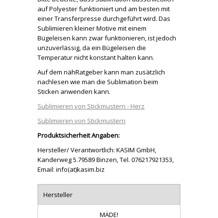
auf Polyester funktioniert und am besten mit
einer Transferpresse durchgeführt wird. Das
Sublimieren kleiner Motive mit einem
Bügeleisen kann zwar funktionieren, ist jedoch
unzuverlässig, da ein Bügeleisen die
Temperatur nicht konstant halten kann.
Auf dem nähRatgeber kann man zusätzlich
nachlesen wie man die Sublimation beim
Sticken anwenden kann.
Sublimieren von Stickmustern - Herz
Sublimieren von Stickmustern
Produktsicherheit Angaben:
Hersteller/ Verantwortlich: KASIM GmbH,
Kanderweg 5.79589 Binzen, Tel. 076217921353,
Email: info(at)kasim.biz
Hersteller
MÄDE!