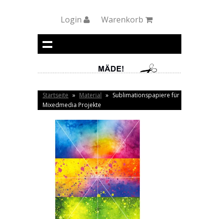
Login
Warenkorb
Startseite
»
Material
»
Sublimationspapiere für
Mixedmedia Projekte