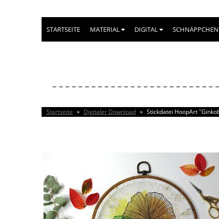
STARTSEITE
MATERIAL
DIGITAL
SCHNÄPPCHEN
Startseite
»
Digitaler Download
»
Stickdatei HoopArt "Ginkob