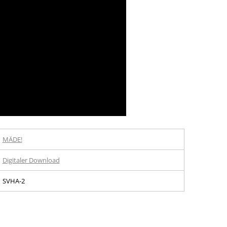
MÄDE!
Digitaler Download
SVHA-2