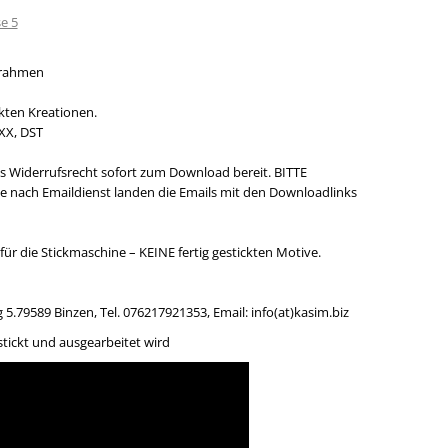
e 5
ckrahmen
ckten Kreationen.
XX, DST
as Widerrufsrecht sofort zum Download bereit. BITTE
 nach Emaildienst landen die Emails mit den Downloadlinks
für die Stickmaschine – KEINE fertig gestickten Motive.
.79589 Binzen, Tel. 076217921353, Email: info(at)kasim.biz
tickt und ausgearbeitet wird