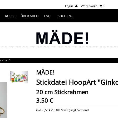
Login
Warenkorb
0
KURSE
ÜBER MICH
FAQ
lätter"
MÄDE!
Stickdatei HoopArt "Ginko
20 cm Stickrahmen
3,50 €
inkl.
0,56 €
(
19.0% MwSt.
) zzgl. Versand