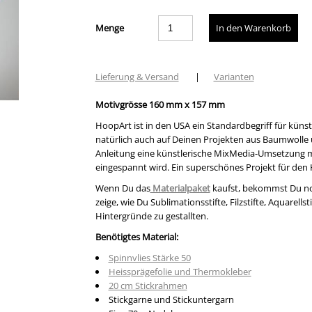
Menge
Lieferung & Versand
|
Varianten
Motivgrösse 160 mm x 157 mm
HoopArt ist in den USA ein Standardbegriff für künst
natürlich auch auf Deinen Projekten aus Baumwolle un
Anleitung eine künstlerische MixMedia-Umsetzung m
eingespannt wird. Ein superschönes Projekt für den H
Wenn Du das
Materialpaket
kaufst, bekommst Du no
zeige, wie Du Sublimationsstifte, Filzstifte, Aquarel
Hintergründe zu gestallten.
Benötigtes Material:
Spinnvlies Stärke 50
Heissprägefolie und Thermokleber
20 cm Stickrahmen
Stickgarne und Stickuntergarn