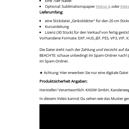
Eine 70er Nadel
Optional: Sublimationspapier
Klekse 4
, oder
Kleks
Lieferumfang:
eine Stickdatei „Ginkoblätter“ für den 20 cm Sti
Kurzanleitung
Lizenz (30 Stück) für den Verkauf von fertig gesti
Vorhandene Formate: EXP, HUS, JEF, PES, VP3, VIP, X
Die Datei steht nach der Zahlung und Verzicht auf d
BEACHTE: schaue unbedingt im Spam-Ordner nach! Je
im Spam-Ordner.
★ Achtung: Hier erwerben Sie nur eine digitale Datei 
Produktsicherheit Angaben:
Hersteller/ Verantwortlich: KASIM GmbH, Kanderweg 5
In diesem Video kannst Du sehen wie das Muster ges