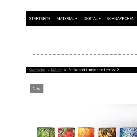
STARTSEITE
MATERIAL
DIGITAL
SCHNÄPPCHEN
Startseite
»
Mäde!
»
Stickdatei Luminaire Herbst 2
Neu