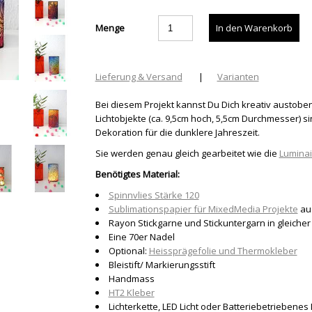
Menge
Lieferung & Versand
|
Varianten
Bei diesem Projekt kannst Du Dich kreativ austobe
Lichtobjekte (ca. 9,5cm hoch, 5,5cm Durchmesser) s
Dekoration für die dunklere Jahreszeit.
Sie werden genau gleich gearbeitet wie die
Luminai
Benötigtes Material:
Spinnvlies Stärke 120
Sublimationspapier für MixedMedia Projekte
auc
Rayon Stickgarne und Stickuntergarn in gleicher
Eine 70er Nadel
Optional:
Heissprägefolie und Thermokleber
Bleistift/ Markierungsstift
Handmass
HT2 Kleber
Lichterkette, LED Licht oder Batteriebetriebenes 