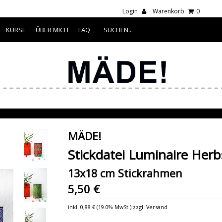
Login
Warenkorb
0
KURSE
ÜBER MICH
FAQ
MÄDE!
Stickdatei Luminaire Herb
13x18 cm Stickrahmen
5,50 €
inkl.
0,88 €
(
19.0% MwSt.
) zzgl. Versand