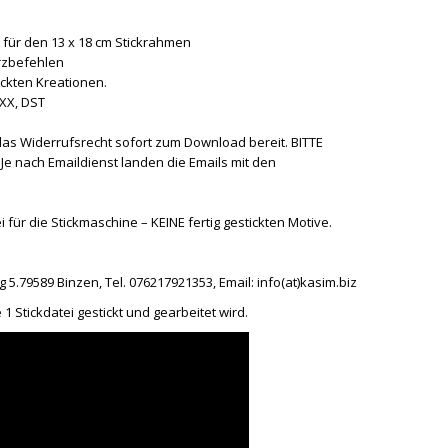
n für den 13 x 18 cm Stickrahmen
rzbefehlen
ickten Kreationen.
XXX, DST
das Widerrufsrecht sofort zum Download bereit. BITTE
e nach Emaildienst landen die Emails mit den
 für die Stickmaschine – KEINE fertig gestickten Motive.
5.79589 Binzen, Tel. 076217921353, Email: info(at)kasim.biz
 Stickdatei gestickt und gearbeitet wird.