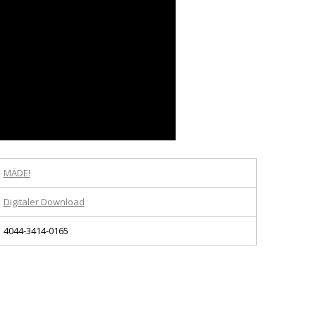
MÄDE!
Digitaler Download
4044-3414-0165