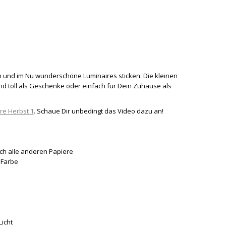
n und im Nu wunderschöne Luminaires sticken. Die kleinen
ind toll als Geschenke oder einfach für Dein Zuhause als
re Herbst 1
. Schaue Dir unbedingt das Video dazu an!
h alle anderen Papiere
 Farbe
Licht