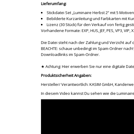
Lieferumfang:
Stickdatei Set „Luminaire Herbst 2“ mit 5 Motive
Bebilderte Kurzanleitung und Farbkarten mit Ku
Lizenz (30 Stück) für den Verkauf von fertig gest
Vorhandene Formate: EXP, HUS, JEF, PES, VP3, VIP, 
Die Datei steht nach der Zahlung und Verzicht auf 
BEACHTE: schaue unbedingt im Spam-Ordner nach! J
Downloadlinks im Spam-Ordner.
★ Achtung: Hier erwerben Sie nur eine digitale Datei
Produktsicherheit Angaben:
Hersteller/ Verantwortlich: KASIM GmbH, Kanderweg 
In diesem Video kannst Du sehen wie die Luminaire 1